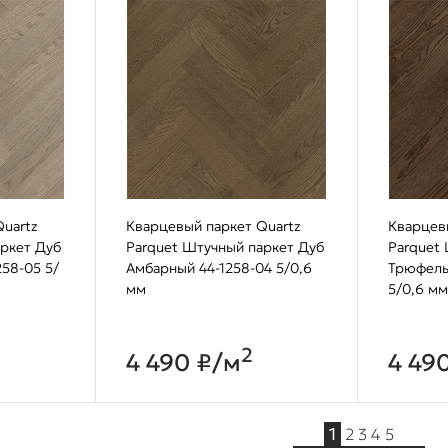
uartz
Кварцевый паркет Quartz
Кварцев
аркет Дуб
Parquet Штучный паркет Дуб
Parquet
258-05 5/
Амбарный 44-1258-04 5/0,6
Трюфель
мм
5/0,6 мм
2
4 490 ₽/м
4 49
1
2
3
4
5