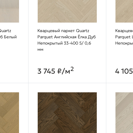
uartz
Кварцевый паркет Quartz
Кварцев
уб Белый
Parquet Английская Ёлка Дуб
Parquet
Непокрытый 33-400 5/ 0,6
Непокры
мм
2
3 745 ₽/м
4 10