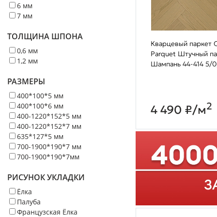
6 мм
7 мм
ТОЛЩИНА ШПОНА
Кварцевый паркет Q
0,6 мм
Parquet Штучный п
1,2 мм
Шампань 44-414 5/0
РАЗМЕРЫ
400*100*5 мм
2
400*100*6 мм
4 490 ₽/м
400-1220*152*5 мм
400-1220*152*7 мм
635*127*5 мм
700-1900*190*7 мм
700-1900*190*7мм
РИСУНОК УКЛАДКИ
Ёлка
Палуба
Французская Ёлка