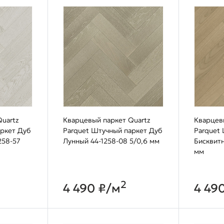
uartz
Кварцевый паркет Quartz
Кварцев
аркет Дуб
Parquet Штучный паркет Дуб
Parquet
258-57
Лунный 44-1258-08 5/0,6 мм
Бисквитн
мм
2
4 490 ₽/м
4 49