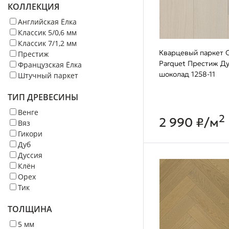
КОЛЛЕКЦИЯ
Английская Ёлка
Классик 5/0,6 мм
Классик 7/1,2 мм
Кварцевый паркет Q
Престиж
Parquet Престиж Д
Французская Ёлка
шоколад 1258-11
Штучный паркет
ТИП ДРЕВЕСИНЫ
Венге
2
2 990 ₽/м
Вяз
Гикори
Дуб
Дуссия
Клён
Орех
Тик
ТОЛЩИНА
5 мм