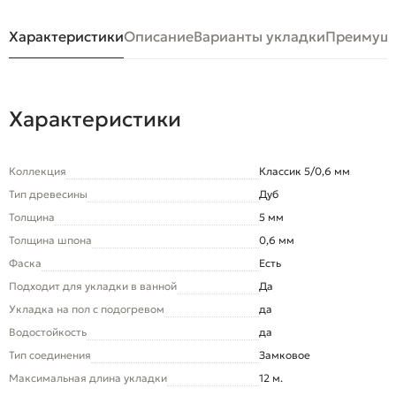
Характеристики
Описание
Варианты укладки
Преимуще
Характеристики
Коллекция
Классик 5/0,6 мм
Тип древесины
Дуб
Толщина
5 мм
Толщина шпона
0,6 мм
Фаска
Есть
Подходит для укладки в ванной
Да
Укладка на пол c подогревом
да
Водостойкость
да
Тип соединения
Замковое
Максимальная длина укладки
12 м.