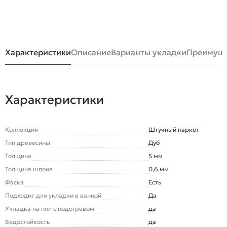
Характеристики
Описание
Варианты укладки
Преимуще
Характеристики
Коллекция
Штучный паркет
Тип древесины
Дуб
Толщина
5 мм
Толщина шпона
0,6 мм
Фаска
Есть
Подходит для укладки в ванной
Да
Укладка на пол c подогревом
да
Водостойкость
да