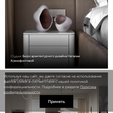
Студия:
Бюро архитектурного дизайна Наталии
Ксенофонтовой
Используя наш сайт, вы даете согласие на использование
АФРИКАНСКИЙ JAPANDI
файлов cookie в соответствии с нашей политикой
конфиденциальности. Подробнее в разделе
Политика
конфиденциальности
.
Принять